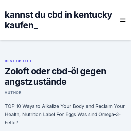
Skip
to
kannst du cbd in kentucky
content
kaufen_
BEST CBD OIL
Zoloft oder cbd-öl gegen
angstzustände
AUTHOR
TOP 10 Ways to Alkalize Your Body and Reclaim Your
Health, Nutrition Label For Eggs Was sind Omega-3-
Fette?