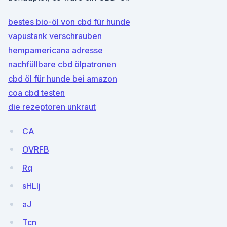
bestes bio-öl von cbd für hunde
vapustank verschrauben
hempamericana adresse
nachfüllbare cbd ölpatronen
cbd öl für hunde bei amazon
coa cbd testen
die rezeptoren unkraut
CA
OVRFB
Rq
sHLlj
aJ
Tcn