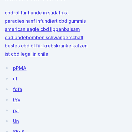
cbd-öl für hunde in südafrika
paradies hanf infundiert cbd gummis
american eagle cbd lippenbalsam
cbd badebomben schwangerschaft
bestes cbd öl für krebskranke katzen
ist cbd legal in chile
pPMA
uf
fdfa
tYv
pJ
Un
SEvS