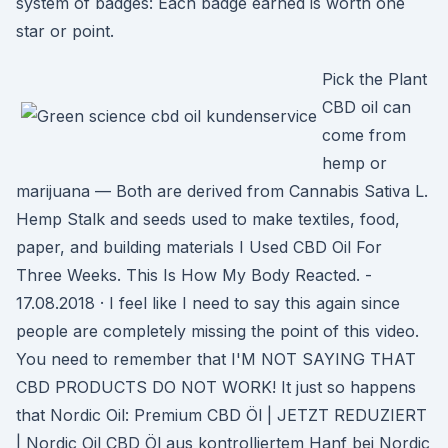
system of badges: Each badge earned is worth one
star or point.
Pick the Plant
CBD oil can
come from
hemp or
marijuana — Both are derived from Cannabis Sativa L.
Hemp Stalk and seeds used to make textiles, food,
paper, and building materials I Used CBD Oil For
Three Weeks. This Is How My Body Reacted. -
17.08.2018 · I feel like I need to say this again since
people are completely missing the point of this video.
You need to remember that I'M NOT SAYING THAT
CBD PRODUCTS DO NOT WORK! It just so happens
that Nordic Oil: Premium CBD Öl | JETZT REDUZIERT
| Nordic Oil CBD Öl aus kontrolliertem Hanf bei Nordic