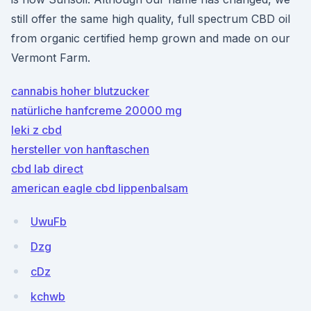
still offer the same high quality, full spectrum CBD oil
from organic certified hemp grown and made on our
Vermont Farm.
cannabis hoher blutzucker
natürliche hanfcreme 20000 mg
leki z cbd
hersteller von hanftaschen
cbd lab direct
american eagle cbd lippenbalsam
UwuFb
Dzg
cDz
kchwb