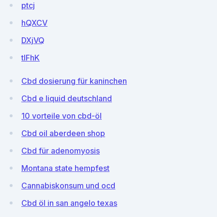
ptcj
hQXCV
DXjVQ
tIFhK
Cbd dosierung für kaninchen
Cbd e liquid deutschland
10 vorteile von cbd-öl
Cbd oil aberdeen shop
Cbd für adenomyosis
Montana state hempfest
Cannabiskonsum und ocd
Cbd öl in san angelo texas