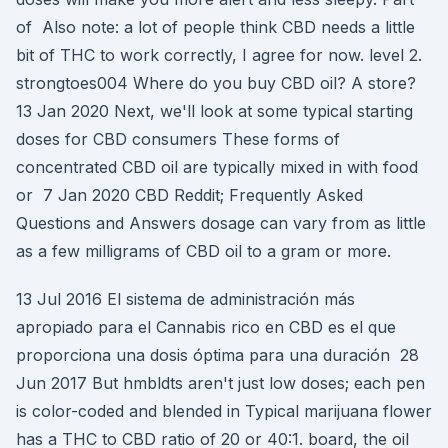
of Also note: a lot of people think CBD needs a little
bit of THC to work correctly, I agree for now. level 2.
strongtoes004 Where do you buy CBD oil? A store?
13 Jan 2020 Next, we'll look at some typical starting
doses for CBD consumers These forms of
concentrated CBD oil are typically mixed in with food
or 7 Jan 2020 CBD Reddit; Frequently Asked
Questions and Answers dosage can vary from as little
as a few milligrams of CBD oil to a gram or more.
13 Jul 2016 El sistema de administración más
apropiado para el Cannabis rico en CBD es el que
proporciona una dosis óptima para una duración 28
Jun 2017 But hmbldts aren't just low doses; each pen
is color-coded and blended in Typical marijuana flower
has a THC to CBD ratio of 20 or 40:1. board, the oil