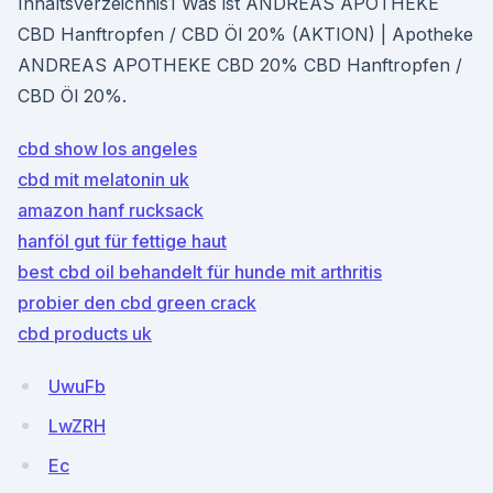
Inhaltsverzeichnis1 Was ist ANDREAS APOTHEKE
CBD Hanftropfen / CBD Öl 20% (AKTION) | Apotheke
ANDREAS APOTHEKE CBD 20% CBD Hanftropfen /
CBD Öl 20%.
cbd show los angeles
cbd mit melatonin uk
amazon hanf rucksack
hanföl gut für fettige haut
best cbd oil behandelt für hunde mit arthritis
probier den cbd green crack
cbd products uk
UwuFb
LwZRH
Ec