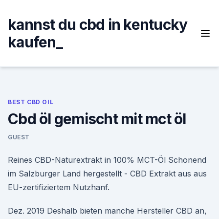
Skip
to
kannst du cbd in kentucky
content
kaufen_
BEST CBD OIL
Cbd öl gemischt mit mct öl
GUEST
Reines CBD-Naturextrakt in 100% MCT-Öl Schonend
im Salzburger Land hergestellt - CBD Extrakt aus aus
EU-zertifiziertem Nutzhanf.
Dez. 2019 Deshalb bieten manche Hersteller CBD an,