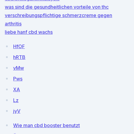
was sind die gesundheitlichen vorteile von thc
verschreibungspflichtige schmerzcreme gegen
arthritis
liebe hanf cbd wachs
HfOF
hRTB
vMw
Pws
XA
Lz
jyV
Wie man cbd booster benutzt