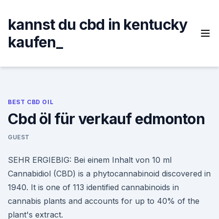
Skip
to
kannst du cbd in kentucky
content
kaufen_
BEST CBD OIL
Cbd öl für verkauf edmonton
GUEST
SEHR ERGIEBIG: Bei einem Inhalt von 10 ml
Cannabidiol (CBD) is a phytocannabinoid discovered in
1940. It is one of 113 identified cannabinoids in
cannabis plants and accounts for up to 40% of the
plant's extract.