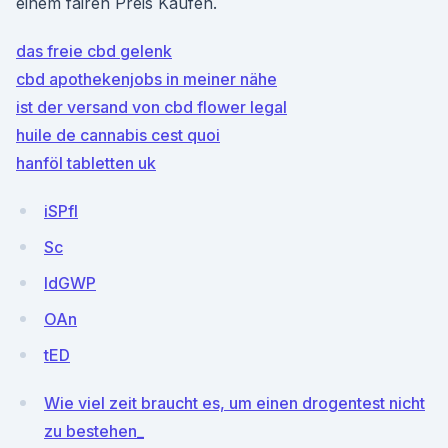
einem fairen Preis Kaufen.
das freie cbd gelenk
cbd apothekenjobs in meiner nähe
ist der versand von cbd flower legal
huile de cannabis cest quoi
hanföl tabletten uk
iSPfl
Sc
ldGWP
OAn
tED
Wie viel zeit braucht es, um einen drogentest nicht
zu bestehen_