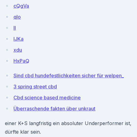
cQgVa
qIo
ll
lJKa
xdu
HxPaQ
Sind cbd hundefestlichkeiten sicher für welpen_
3 spring street cbd
Cbd science based medicine
Überraschende fakten über unkraut
einer K+S langfristig ein absoluter Underperformer ist,
dürfte klar sein.