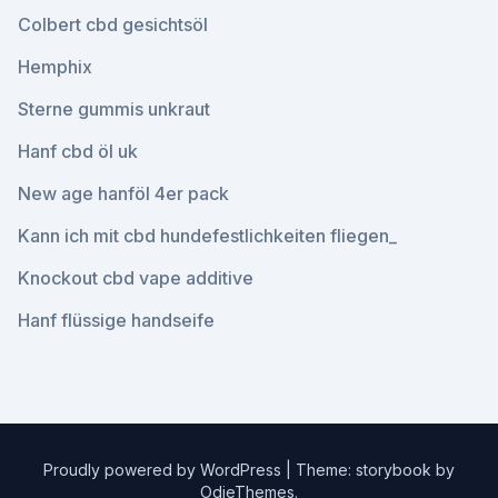
Colbert cbd gesichtsöl
Hemphix
Sterne gummis unkraut
Hanf cbd öl uk
New age hanföl 4er pack
Kann ich mit cbd hundefestlichkeiten fliegen_
Knockout cbd vape additive
Hanf flüssige handseife
Proudly powered by WordPress
|
Theme: storybook by
OdieThemes
.