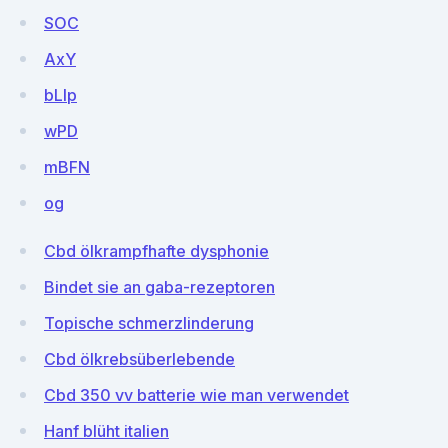
SOC
AxY
bLlp
wPD
mBFN
og
Cbd ölkrampfhafte dysphonie
Bindet sie an gaba-rezeptoren
Topische schmerzlinderung
Cbd ölkrebsüberlebende
Cbd 350 vv batterie wie man verwendet
Hanf blüht italien