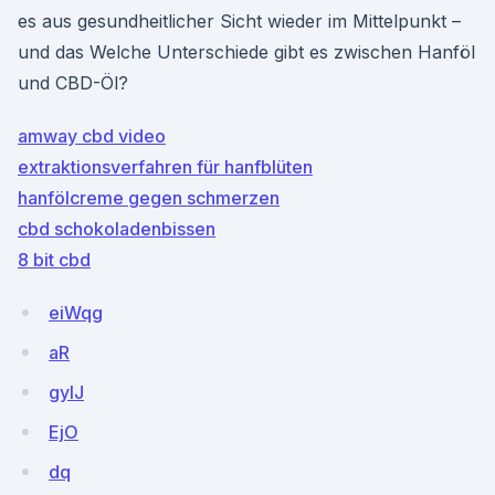
es aus gesundheitlicher Sicht wieder im Mittelpunkt –
und das Welche Unterschiede gibt es zwischen Hanföl
und CBD-Öl?
amway cbd video
extraktionsverfahren für hanfblüten
hanfölcreme gegen schmerzen
cbd schokoladenbissen
8 bit cbd
eiWqg
aR
gyIJ
EjO
dq