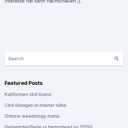
Interesse hat kann nachschauen ;).
Featured Posts
Kalifornien cbd lizenz
Cbd ölwagen in meiner nähe
Ontario weedology menü
Gemeindepflege rx hempstead ny 11550