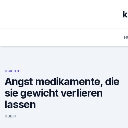
Skip
to
k
content
H
CBD OIL
Angst medikamente, die
sie gewicht verlieren
lassen
GUEST