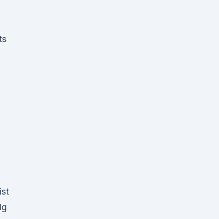
ts
ist
ig