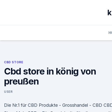
Skip
to
k
content
H
CBD STORE
Cbd store in könig von
preußen
USER
Die Nr.1 für CBD Produkte - Grosshandel - CBD CB