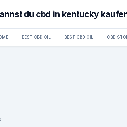
annst du cbd in kentucky kaufe
OME
BEST CBD OIL
BEST CBD OIL
CBD STO
D