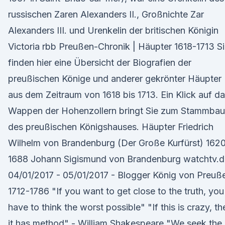
russischen Zaren Alexanders II., Großnichte Zar
Alexanders III. und Urenkelin der britischen Königin
Victoria rbb Preußen-Chronik | Häupter 1618-1713 S
finden hier eine Übersicht der Biografien der
preußischen Könige und anderer gekrönter Häupter
aus dem Zeitraum von 1618 bis 1713. Ein Klick auf d
Wappen der Hohenzollern bringt Sie zum Stammba
des preußischen Königshauses. Häupter Friedrich
Wilhelm von Brandenburg (Der Große Kurfürst) 1620
1688 Johann Sigismund von Brandenburg watchtv.d
04/01/2017 - 05/01/2017 - Blogger König von Preuß
1712-1786 "If you want to get close to the truth, you
have to think the worst possible" "If this is crazy, th
it has method" - William Shakespeare "We seek the