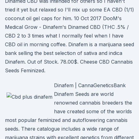
Dinamed CBD was intended for others so I haven't
tried it yet but relaxed so I'll mix up some EA CBD (1/1)
coconut oil gel caps for him. 10 Oct 2017 DooM's
Medical Grow - Dinafem's Dinamed CBD (THC .5% /
CBD 2 to 3 times what I normally feel when I have
CBD oil in morning coffee. Dinafem is a marijuana seed
bank selling the best selection of sativa and indica
Dinafem. Out of Stock. 78.00$. Cheese CBD Cannabis
Seeds Feminized.
Dinafem | CannaGeneticsBank
Dinafem Seeds are world
renowned cannabis breeders the
have created some of the worlds
most popular feminized and autoflowering cannabis
seeds. There catalogue includes a wide range of
marijuana strains with excellent genetics from different