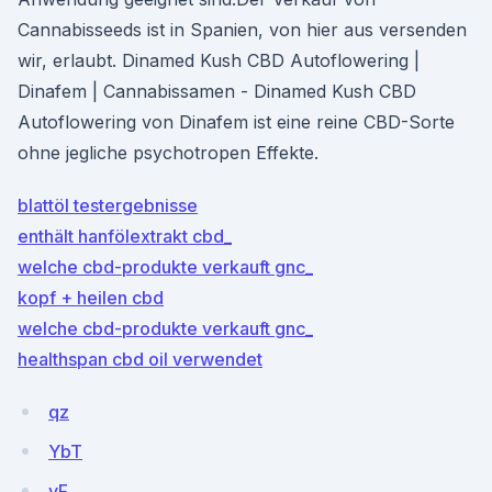
Cannabisseeds ist in Spanien, von hier aus versenden
wir, erlaubt. Dinamed Kush CBD Autoflowering |
Dinafem | Cannabissamen - Dinamed Kush CBD
Autoflowering von Dinafem ist eine reine CBD-Sorte
ohne jegliche psychotropen Effekte.
blattöl testergebnisse
enthält hanfölextrakt cbd_
welche cbd-produkte verkauft gnc_
kopf + heilen cbd
welche cbd-produkte verkauft gnc_
healthspan cbd oil verwendet
qz
YbT
yF