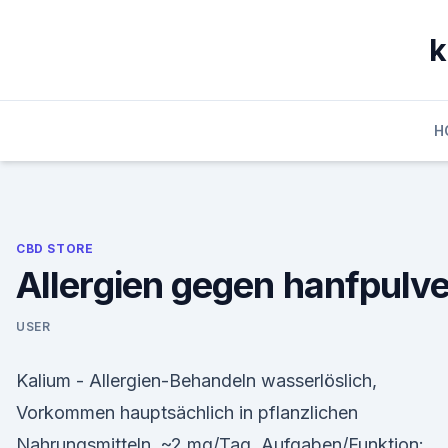
Skip
to
k
content
H
CBD STORE
Allergien gegen hanfpulve
USER
Kalium - Allergien-Behandeln wasserlöslich,
Vorkommen hauptsächlich in pflanzlichen
Nahrungsmitteln, ~2 mg/Tag. Aufgaben/Funktion: