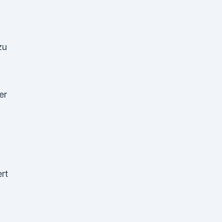
zu
er
ert