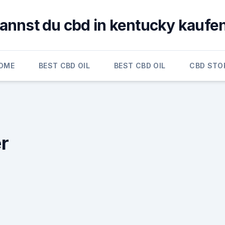
annst du cbd in kentucky kaufe
OME
BEST CBD OIL
BEST CBD OIL
CBD STO
r